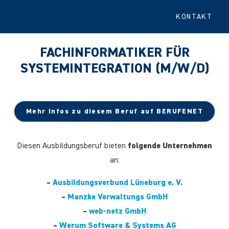
KONTAKT
FACHINFORMATIKER FÜR
SYSTEMINTEGRATION (M/W/D)
Mehr Infos zu diesem Beruf auf BERUFENET
Diesen Ausbildungsberuf bieten
folgende Unternehmen
an:
–
Ausbildungsverbund Lüneburg e. V.
–
Manzke Verwaltungs GmbH
–
web-netz GmbH
–
Werum Software & Systems AG