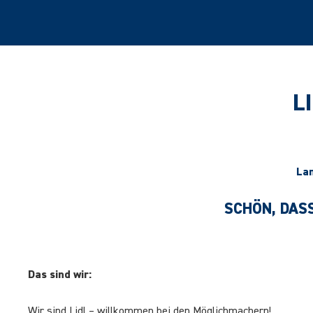
L
Lan
SCHÖN, DASS
Das sind wir:
Wir sind Lidl – willkommen bei den Möglichmachern!