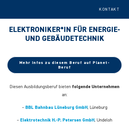
KONTAKT
ELEKTRONIKER*IN FÜR ENERGIE-
UND GEBÄUDETECHNIK
Mehr Infos zu diesem Beruf auf Planet-
Beruf
Diesen Ausbildungsberuf bieten
folgende Unternehmen
an:
–
BBL Bahnbau Lüneburg GmbH
, Lüneburg
–
Elektrotechnik H.-P. Petersen GmbH
, Undeloh