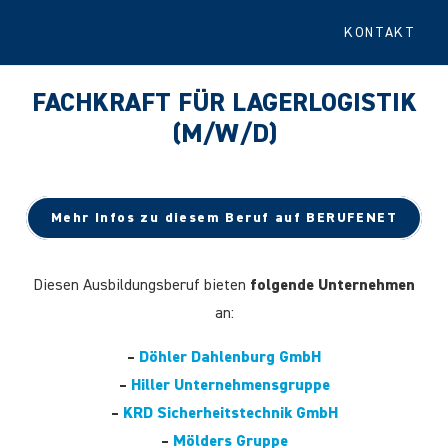
KONTAKT
FACHKRAFT FÜR LAGERLOGISTIK
(M/W/D)
Mehr Infos zu diesem Beruf auf BERUFENET
Diesen Ausbildungsberuf bieten
folgende Unternehmen
an:
–
Döhler Dahlenburg GmbH
–
Hiller Unternehmensgruppe
–
KRD Sicherheitstechnik GmbH
–
Mölders Gruppe